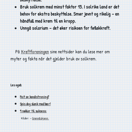
Bruk solkrem med minst faktor 15. I solrike land er det
behov for ekstra beskyttelse. Smør jevnt og rikelig – en
håndfull med krem til en kropp.
Unngå solarium – det øker risikoen for føflekkreft.
På
Kreftforeningen
sine nettsider kan du lese mer om
myter og fakta når det gjelder bruk av solkrem.
Les også:
Feit av kondistrening?
Spis deg slank med bær!
9 nøkler til suksess:
Kilder: -
Grønn&skjønn