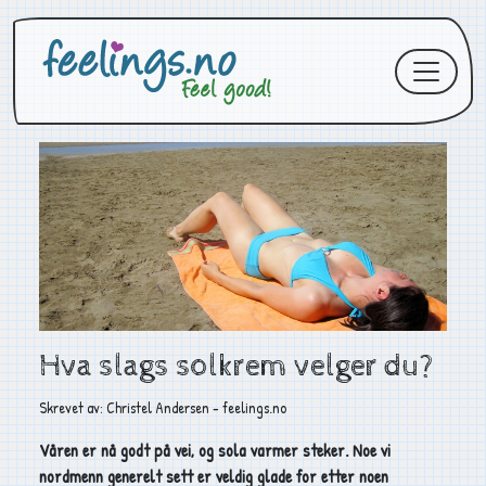
Hva slags solkrem velger du?
Skrevet av: Christel Andersen - feelings.no
Våren er nå godt på vei, og sola varmer steker. Noe vi
nordmenn generelt sett er veldig glade for etter noen