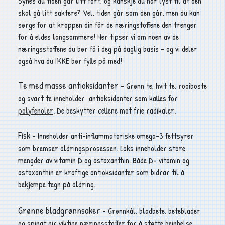
Synes du tiden går litt fort, og kanskje du har lyst til at den
skal gå litt saktere? Vel, tiden går som den går, men du kan
sørge for at kroppen din får de næringstoffene den trenger
for å eldes langsommere! Her tipser vi om noen av de
næringsstoffene du bør få i deg på daglig basis - og vi deler
også hva du IKKE bør fylle på med!
Te med masse antioksidanter
- Grønn te, hvit te, rooiboste
og svart te inneholder antioksidanter som kalles for
polyfenoler
. De beskytter cellene mot frie radikaler.
Fisk
- Inneholder anti-inflammatoriske omega-3 fettsyrer
som bremser aldringsprosessen. Laks inneholder store
mengder av vitamin D og
astaxanthin
. Både D- vitamin og
astaxanthin er kraftige antioksidanter som bidrar til å
bekjempe tegn på aldring.
Grønne bladgrønnsaker
- Grønnkål, bladbete, beteblader
og spinat gir viktige næringsstoffer for å støtte beinhelse,