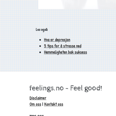
Les også:
Hva er depresjon
5 tips for å stresse ned
Hemmeligheten bak suksess
feelings.no - Feel good!
Disclaimer
Om oss
|
Kontakt oss