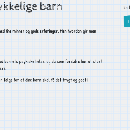
lykkelige barn
En 
T
ed fine minner og gode erfaringer. Men hvordan gir man
 på barnets psykiske helse, og du som foreldre har et stort
være.
 følge for at dine barn skal få det trygt og godt i