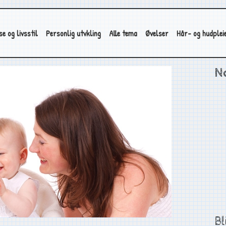
se og livsstil
Personlig utvkling
Alle tema
Øvelser
Hår- og hudplei
No
Bl